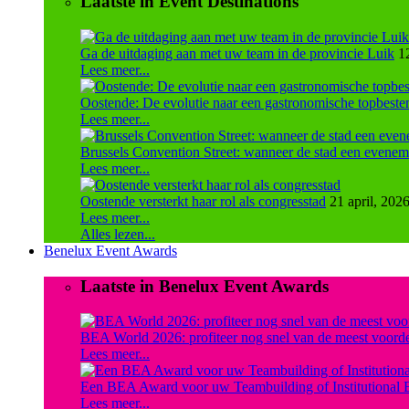
Laatste in Event Destinations
Ga de uitdaging aan met uw team in de provincie Luik
1
Lees meer...
Oostende: De evolutie naar een gastronomische topbest
Lees meer...
Brussels Convention Street: wanneer de stad een evenem
Lees meer...
Oostende versterkt haar rol als congresstad
21 april, 202
Lees meer...
Alles lezen...
Benelux Event Awards
Laatste in Benelux Event Awards
BEA World 2026: profiteer nog snel van de meest voordel
Lees meer...
Een BEA Award voor uw Teambuilding of Institutional 
Lees meer...