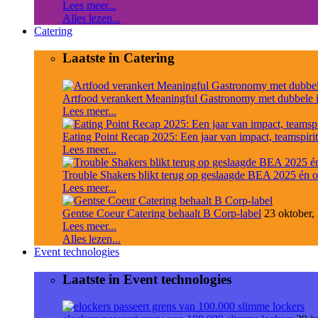
Lees meer...
Alles lezen...
Catering
Laatste in Catering
Artfood verankert Meaningful Gastronomy met dubbele int
Lees meer...
Eating Point Recap 2025: Een jaar van impact, teamspirit
Lees meer...
Trouble Shakers blikt terug op geslaagde BEA 2025 én o
Lees meer...
Gentse Coeur Catering behaalt B Corp-label
23 oktober,
Lees meer...
Alles lezen...
Event technologies
Laatste in Event technologies