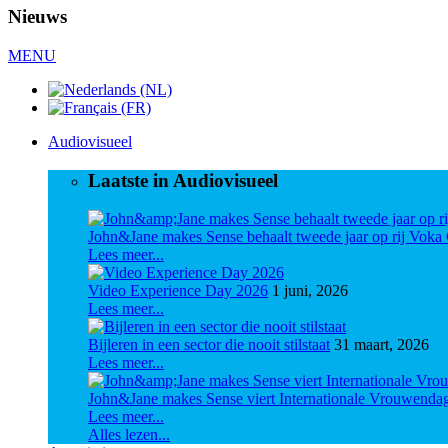
Nieuws
MENU
Audiovisueel
Laatste in Audiovisueel
John&Jane makes Sense behaalt tweede jaar op rij Vo
Lees meer...
Video Experience Day 2026
1 juni, 2026
Lees meer...
Bijleren in een sector die nooit stilstaat
31 maart, 2026
Lees meer...
John&Jane makes Sense viert Internationale Vrouwenda
Lees meer...
Alles lezen...