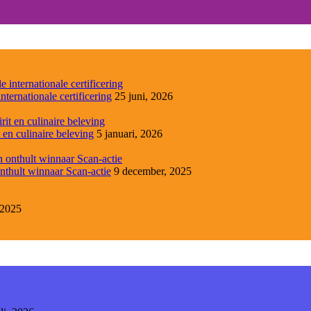
ernationale certificering
25 juni, 2026
 en culinaire beleving
5 januari, 2026
nthult winnaar Scan-actie
9 december, 2025
 2025