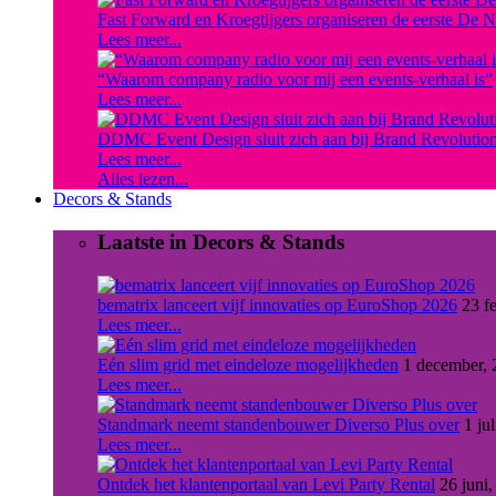
Fast Forward en Kroegtijgers organiseren de eerste De 
Lees meer...
“Waarom company radio voor mij een events-verhaal is”
Lees meer...
DDMC Event Design sluit zich aan bij Brand Revolution o
Lees meer...
Alles lezen...
Decors & Stands
Laatste in Decors & Stands
bematrix lanceert vijf innovaties op EuroShop 2026
23 f
Lees meer...
Eén slim grid met eindeloze mogelijkheden
1 december, 
Lees meer...
Standmark neemt standenbouwer Diverso Plus over
1 ju
Lees meer...
Ontdek het klantenportaal van Levi Party Rental
26 juni