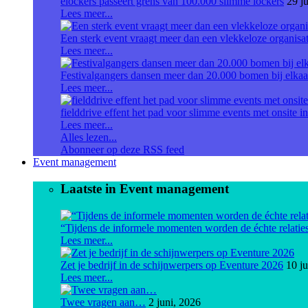
elockers passeert grens van 100.000 slimme lockers
29 ju
Lees meer...
Een sterk event vraagt meer dan een vlekkeloze organisat
Lees meer...
Festivalgangers dansen meer dan 20.000 bomen bij elkaa
Lees meer...
fielddrive effent het pad voor slimme events met onsite in
Lees meer...
Alles lezen...
Abonneer op deze RSS feed
Event management
Laatste in Event management
“Tijdens de informele momenten worden de échte relati
Lees meer...
Zet je bedrijf in de schijnwerpers op Eventure 2026
10 j
Lees meer...
Twee vragen aan…
2 juni, 2026